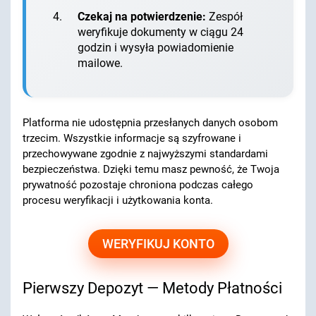
Czekaj na potwierdzenie:
Zespół
weryfikuje dokumenty w ciągu 24
godzin i wysyła powiadomienie
mailowe.
Platforma nie udostępnia przesłanych danych osobom
trzecim. Wszystkie informacje są szyfrowane i
przechowywane zgodnie z najwyższymi standardami
bezpieczeństwa. Dzięki temu masz pewność, że Twoja
prywatność pozostaje chroniona podczas całego
procesu weryfikacji i użytkowania konta.
WERYFIKUJ KONTO
Pierwszy Depozyt — Metody Płatności