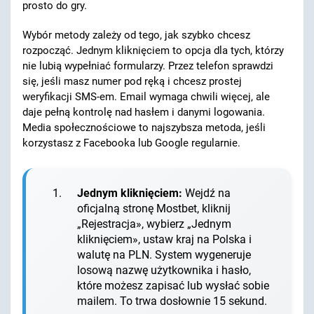
prosto do gry.
Wybór metody zależy od tego, jak szybko chcesz
rozpocząć. Jednym kliknięciem to opcja dla tych, którzy
nie lubią wypełniać formularzy. Przez telefon sprawdzi
się, jeśli masz numer pod ręką i chcesz prostej
weryfikacji SMS-em. Email wymaga chwili więcej, ale
daje pełną kontrolę nad hasłem i danymi logowania.
Media społecznościowe to najszybsza metoda, jeśli
korzystasz z Facebooka lub Google regularnie.
Jednym kliknięciem:
Wejdź na
oficjalną stronę Mostbet, kliknij
„Rejestracja», wybierz „Jednym
kliknięciem», ustaw kraj na Polska i
walutę na PLN. System wygeneruje
losową nazwę użytkownika i hasło,
które możesz zapisać lub wysłać sobie
mailem. To trwa dosłownie 15 sekund.