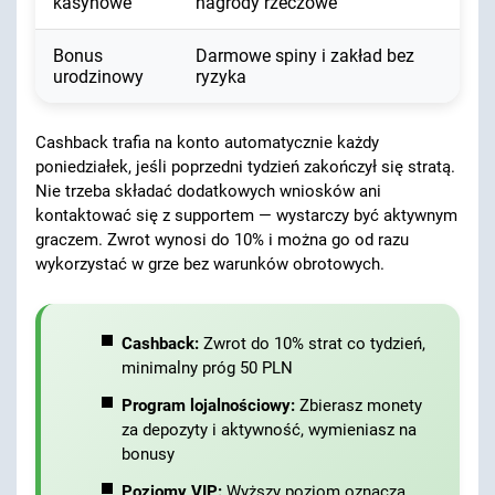
kasynowe
nagrody rzeczowe
Bonus
Darmowe spiny i zakład bez
urodzinowy
ryzyka
Cashback trafia na konto automatycznie każdy
poniedziałek, jeśli poprzedni tydzień zakończył się stratą.
Nie trzeba składać dodatkowych wniosków ani
kontaktować się z supportem — wystarczy być aktywnym
graczem. Zwrot wynosi do 10% i można go od razu
wykorzystać w grze bez warunków obrotowych.
Cashback:
Zwrot do 10% strat co tydzień,
minimalny próg 50 PLN
Program lojalnościowy:
Zbierasz monety
za depozyty i aktywność, wymieniasz na
bonusy
Poziomy VIP:
Wyższy poziom oznacza