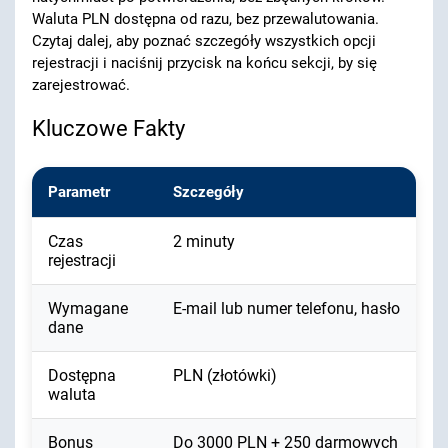
Waluta PLN dostępna od razu, bez przewalutowania.
Czytaj dalej, aby poznać szczegóły wszystkich opcji
rejestracji i naciśnij przycisk na końcu sekcji, by się
zarejestrować.
Kluczowe Fakty
Parametr
Szczegóły
Czas
2 minuty
rejestracji
Wymagane
E-mail lub numer telefonu, hasło
dane
Dostępna
PLN (złotówki)
waluta
Bonus
Do 3000 PLN + 250 darmowych