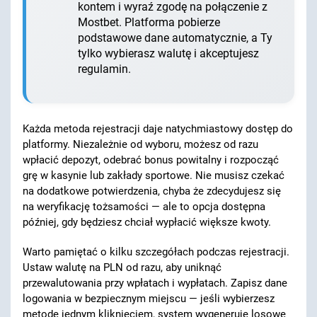
kontem i wyraź zgodę na połączenie z
Mostbet. Platforma pobierze
podstawowe dane automatycznie, a Ty
tylko wybierasz walutę i akceptujesz
regulamin.
Każda metoda rejestracji daje natychmiastowy dostęp do
platformy. Niezależnie od wyboru, możesz od razu
wpłacić depozyt, odebrać bonus powitalny i rozpocząć
grę w kasynie lub zakłady sportowe. Nie musisz czekać
na dodatkowe potwierdzenia, chyba że zdecydujesz się
na weryfikację tożsamości — ale to opcja dostępna
później, gdy będziesz chciał wypłacić większe kwoty.
Warto pamiętać o kilku szczegółach podczas rejestracji.
Ustaw walutę na PLN od razu, aby uniknąć
przewalutowania przy wpłatach i wypłatach. Zapisz dane
logowania w bezpiecznym miejscu — jeśli wybierzesz
metodę jednym kliknięciem, system wygeneruje losowe