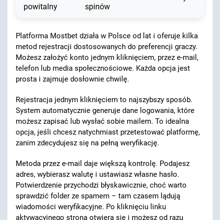
powitalny
spinów
Platforma Mostbet działa w Polsce od lat i oferuje kilka
metod rejestracji dostosowanych do preferencji graczy.
Możesz założyć konto jednym kliknięciem, przez e-mail,
telefon lub media społecznościowe. Każda opcja jest
prosta i zajmuje dosłownie chwilę.
Rejestracja jednym kliknięciem to najszybszy sposób.
System automatycznie generuje dane logowania, które
możesz zapisać lub wysłać sobie mailem. To idealna
opcja, jeśli chcesz natychmiast przetestować platformę,
zanim zdecydujesz się na pełną weryfikację.
Metoda przez e-mail daje większą kontrolę. Podajesz
adres, wybierasz walutę i ustawiasz własne hasło.
Potwierdzenie przychodzi błyskawicznie, choć warto
sprawdzić folder ze spamem – tam czasem lądują
wiadomości weryfikacyjne. Po kliknięciu linku
aktywacyjnego strona otwiera się i możesz od razu