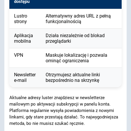
dostępu
Lustro
Alternatywny adres URL z pełną
strony
funkcjonalnością
Aplikacja
Działa niezależnie od blokad
mobilna
przeglądarki
VPN
Maskuje lokalizację i pozwala
ominąć ograniczenia
Newsletter
Otrzymujesz aktualne linki
e-mail
bezpośrednio na skrzynkę
Aktualne adresy luster znajdziesz w newsletterze
mailowym po aktywacji subskrypcji w panelu konta.
Platforma regularnie wysyła powiadomienia z nowymi
linkami, gdy stare przestają działać. To najwygodniejsza
metoda, bo nie musisz szukać ręcznie.