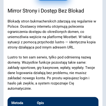
Mirror Strony i Dostęp Bez Blokad
Blokady stron bukmacherskich zdarzają się regularnie w
Polsce. Dostawcy internetu otrzymują polecenia
ograniczenia dostępu do określonych domen, co
uniemożliwia wejście na platformę Mostbet. W takiej
sytuacji z pomocą przychodzi lustro — identyczna kopia
strony działająca pod innym adresem URL.
Lustro to ten sam serwis, tylko pod odmienną nazwą
domeny. Wszystkie funkcje pozostają takie same:
zakłady sportowe, gry kasynowe, wpłaty, wypłaty. Twoje
dane logowania działają bez problemu, nie musisz
zakładać nowego konta. Po prostu wpisujesz login i
hasło jak zwykle, a system rozpoznaje Cię
automatycznie.
Metoda
Opis