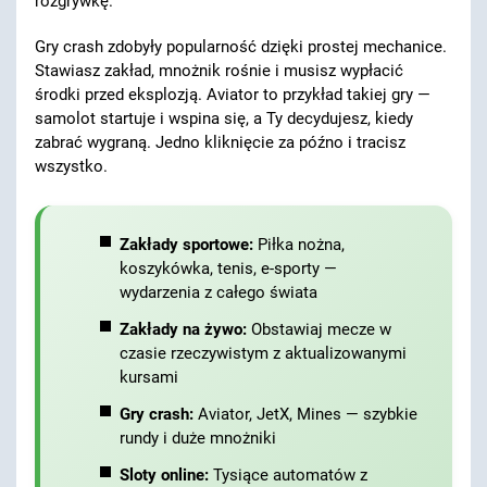
rozgrywkę.
Gry crash zdobyły popularność dzięki prostej mechanice.
Stawiasz zakład, mnożnik rośnie i musisz wypłacić
środki przed eksplozją. Aviator to przykład takiej gry —
samolot startuje i wspina się, a Ty decydujesz, kiedy
zabrać wygraną. Jedno kliknięcie za późno i tracisz
wszystko.
Zakłady sportowe:
Piłka nożna,
koszykówka, tenis, e-sporty —
wydarzenia z całego świata
Zakłady na żywo:
Obstawiaj mecze w
czasie rzeczywistym z aktualizowanymi
kursami
Gry crash:
Aviator, JetX, Mines — szybkie
rundy i duże mnożniki
Sloty online:
Tysiące automatów z